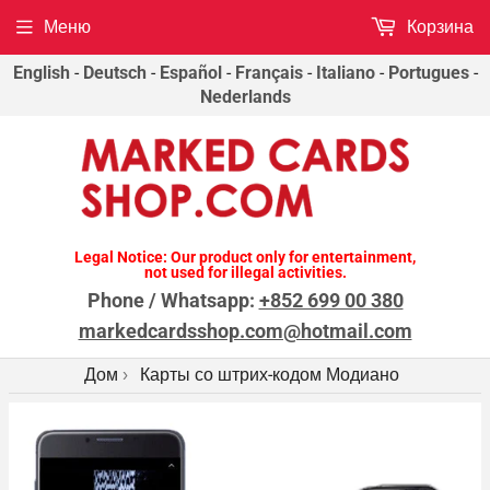
Меню
Корзина
English
-
Deutsch
-
Español
-
Français
-
Italiano
-
Portugues
-
Nederlands
Legal Notice: Our product only for entertainment,
not used for illegal activities.
Phone / Whatsapp:
+852 699 00 380
markedcardsshop.com@hotmail.com
Дом
Карты со штрих-кодом Модиано
›