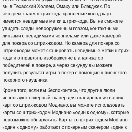
вы в Техасский Холдем, Омаху или Блэкджек. По
четырем краям штрих-кода
крапленые колод карт
имеются невидимые метки штрих-кода. Вы не сможете
увидеть следы невооруженным глазом, контактными
линзами с невидимыми чернилами или даже камерой
для покера со штрих-кодом. Но камера для покера со
штрих-кодом может сканировать невидимые метки штрих-
кода и отправлять изображение в анализатор
победителей в покере, а через секунду вы можете
получить результат игры в покер с помощью шпионского
покерного наушника.
Кроме того, если вы беспокоитесь, что другие люди
используют покерный сканер для сканирования ваших
карт со штрих-кодом Модиано, вы можете использовать
карты со штрих-кодом Модиано «один к одному», которые
невозможно обнаружить. Карты со штрих-кодом Modiano
«один к одному» работают с покерным сканером «один к