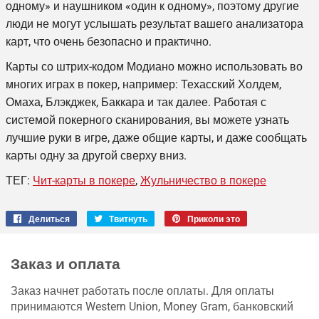
одному» и наушником «один к одному», поэтому другие
люди не могут услышать результат вашего анализатора
карт, что очень безопасно и практично.
Карты со штрих-кодом Модиано можно использовать во
многих играх в покер, например: Техасский Холдем,
Омаха, Блэкджек, Баккара и так далее. Работая с
системой покерного сканирования, вы можете узнать
лучшие руки в игре, даже общие карты, и даже сообщать
карты одну за другой сверху вниз.
ТЕГ:
Чит-карты в покере
,
Жульничество в покере
Делиться
Поделиться
Твитнуть
Твитнуть
Приколи это
Закрепить
через
в
на
фейсбук
Твиттере
Pinterest
Заказ и оплата
Заказ начнет работать после оплаты. Для оплаты
принимаются Western Union, Money Gram, банковский