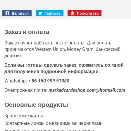
Делиться
Поделиться
Твитнуть
Твитнуть
Приколи это
Закрепить
через
в
на
фейсбук
Твиттере
Pinterest
Заказ и оплата
Заказ начнет работать после оплаты. Для оплаты
принимаются Western Union, Money Gram, банковский
депозит.
Если вы готовы сделать заказ, свяжитесь со мной
для получения подробной информации.
WhatsApp:
+ 86 150 999 51380
Электронная почта:
markedcardsshop.com@hotmail.com
Основные продукты
Крапленые карты
Контактные линзы с невидимыми чернилами
Устройства для мошенничества в покере