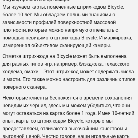
Мы изучаем карты, помеченные штрих-кодом
Bicycle
,
более 10 лет. Мы обладаем полными знаниями о
зависимости профилей поверхностной массовой
плотности, которые можно напрямую отпечатать с
помощью невидимого штрих-кода
Bicycle
. И маркировка,
измеренная объективом сканирующей камеры.
Отметка штрих-кода на
Bicycle
может быть выполнена
для разных типов игр, например, блэкджека, техасского
холдема, омахи... Этот штрих-код может содержать числа
и масти. Его также можно настроить для различных типов
покерного сканера.
Некоторые клиенты беспокоятся о времени сохранения
невидимых чернил, здесь мы можем убедиться, что они
могут оставаться на картах более 1 года. Имея 10-летний
опыт, карты со штрих-кодом
Bicycle
, которые мы
предоставляем, отличаются высочайшим качеством и
выгодной ценой. Честно говоря, наши игральные карты