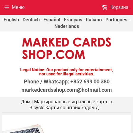
Меню
Корзина
English
-
Deutsch
-
Español
-
Français
-
Italiano
-
Portugues
-
Nederlands
Legal Notice: Our product only for entertainment,
not used for illegal activities.
Phone / Whatsapp:
+852 699 00 380
markedcardsshop.com@hotmail.com
Дом
Маркированные игральные карты
›
›
Bicycle
Карты со штрих-кодом для анализатора покерного сканера