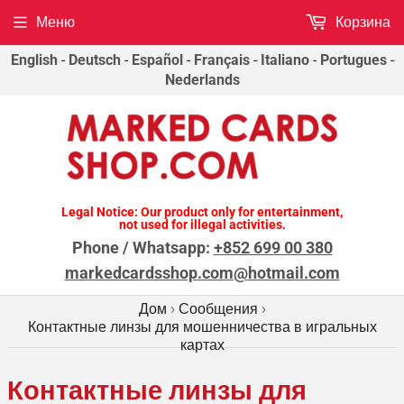
Меню
Корзина
English
-
Deutsch
-
Español
-
Français
-
Italiano
-
Portugues
-
Nederlands
Legal Notice: Our product only for entertainment,
not used for illegal activities.
Phone / Whatsapp:
+852 699 00 380
markedcardsshop.com@hotmail.com
Дом
Сообщения
›
›
Контактные линзы для мошенничества в игральных
картах
Контактные линзы для